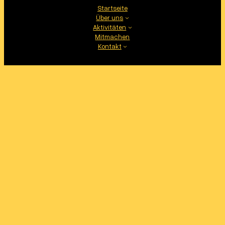
Startseite
Über uns
Aktivitäten
Mitmachen
Kontakt
Folge uns
Facebook
Instagram
Proudly powered by
WordPress
based on Podbase