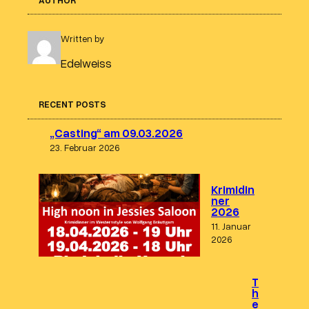
Written by
Edelweiss
RECENT POSTS
„Casting“ am 09.03.2026
23. Februar 2026
Krimidin
ner
2026
11. Januar
2026
T
h
e