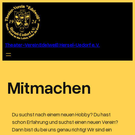
Zum
Inhalt
springen
Theater-Verein Edelweiß Hersel-Uedorf e. V.
Mitmachen
Du suchst nach einem neuen Hobby? Du hast
schon Erfahrung und suchst einen neuen Verein?
Dann bist du bei uns genau richtig! Wir sind ein