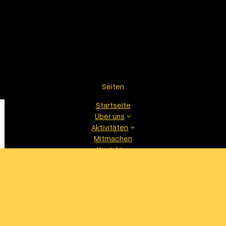
Seiten
Startseite
Über uns
Aktivitäten
Mitmachen
Kontakt
Proudly powered by
WordPress
based on Podbase