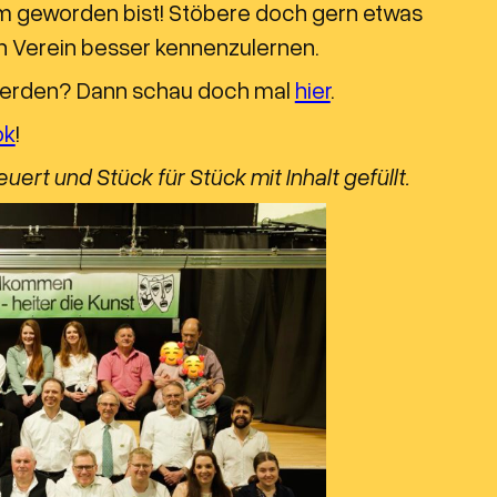
am geworden bist! Stöbere doch gern etwas
 Verein besser kennenzulernen.
u werden? Dann schau doch mal
hier
.
ok
!
rt und Stück für Stück mit Inhalt gefüllt.