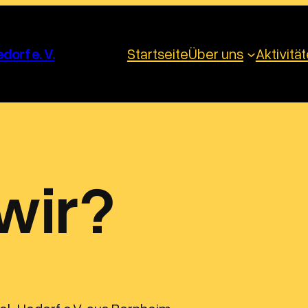
orf e. V.
Startseite
Über uns
Aktivitä
wir?