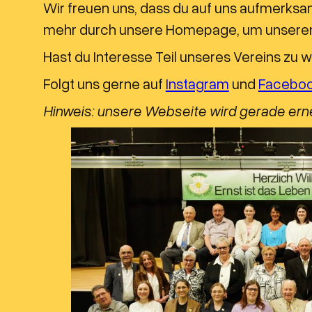
Wir freuen uns, dass du auf uns aufmerks
mehr durch unsere Homepage, um unseren
Hast du Interesse Teil unseres Vereins z
Folgt uns gerne auf
Instagram
und
Facebo
Hinweis: unsere Webseite wird gerade erneue