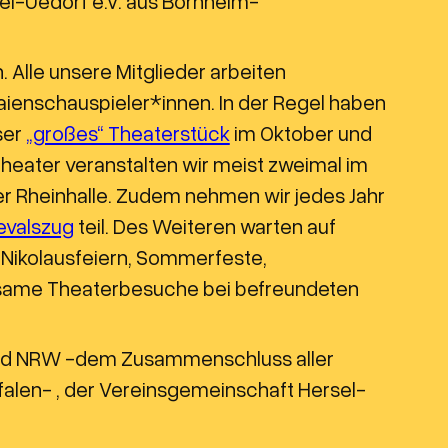
sel-Uedorf e.V. aus Bornheim-
 Alle unsere Mitglieder arbeiten
aienschauspieler*innen. In der Regel haben
ser
„großes“ Theaterstück
im Oktober und
heater veranstalten wir meist zweimal im
er Rheinhalle. Zudem nehmen wir jedes Jahr
evalszug
teil. Des Weiteren warten auf
ie Nikolausfeiern, Sommerfeste,
nsame Theaterbesuche bei befreundeten
and NRW -dem Zusammenschluss aller
alen- , der Vereinsgemeinschaft Hersel-