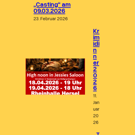
„Casting“ am
09.03.2026
23. Februar 2026
Kr
im
idi
n
n
er
2
0
2
6
11.
Jan
uar
20
26
T