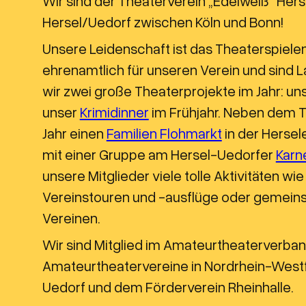
Wir sind der Theaterverein „Edelweiß“ Her
Hersel/Uedorf zwischen Köln und Bonn!
Unsere Leidenschaft ist das Theaterspielen.
ehrenamtlich für unseren Verein und sind L
wir zwei große Theaterprojekte im Jahr: un
unser
Krimidinner
im Frühjahr. Neben dem T
Jahr einen
Familien Flohmarkt
in der Hersel
mit einer Gruppe am Hersel-Uedorfer
Karn
unsere Mitglieder viele tolle Aktivitäten w
Vereinstouren und -ausflüge oder gemei
Vereinen.
Wir sind Mitglied im Amateurtheaterverb
Amateurtheatervereine in Nordrhein-Westf
Uedorf und dem Förderverein Rheinhalle.