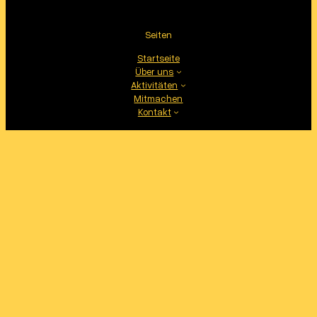
Seiten
Startseite
Über uns
Aktivitäten
Mitmachen
Kontakt
Folge uns
Facebook
Instagram
Proudly powered by
WordPress
based on Podbase