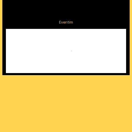
Eventim
Seiten
Startseite
Über uns
Aktivitäten
Mitmachen
Kontakt