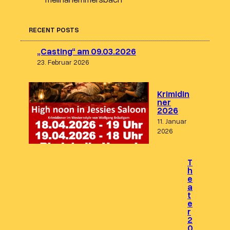
RECENT POSTS
„Casting“ am 09.03.2026
23. Februar 2026
Krimidin
ner
2026
11. Januar
2026
T
h
e
a
t
e
r
2
0